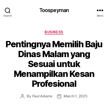
Toospeyman
Search
Menu
Categories
BUSINESS
Pentingnya Memilih Baju
Dinas Malam yang
Sesuai untuk
Menampilkan Kesan
Profesional
By
Paul Adams
March 1, 2025
Post
Post
author
date