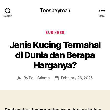
Toospeyman
Search
Menu
Categories
BUSINESS
Jenis Kucing Termahal
di Dunia dan Berapa
Harganya?
By
Paul Adams
February 26, 2026
Post
Post
author
date