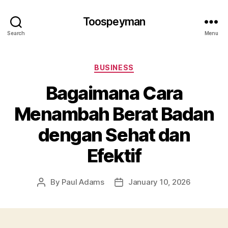
Toospeyman
Search
Menu
Categories
BUSINESS
Bagaimana Cara
Menambah Berat Badan
dengan Sehat dan
Efektif
By
Paul Adams
January 10, 2026
Post
Post
author
date